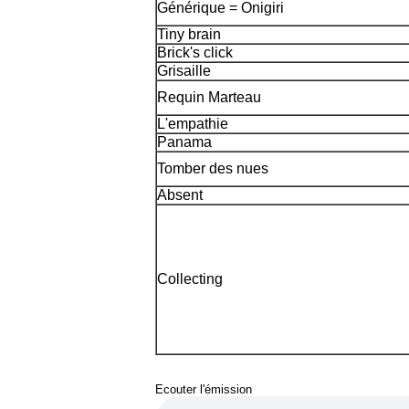
Générique = Onigiri
Tiny brain
Brick's click
Grisaille
Requin Marteau
L'empathie
Panama
Tomber des nues
Absent
Collecting
Ecouter l'émission