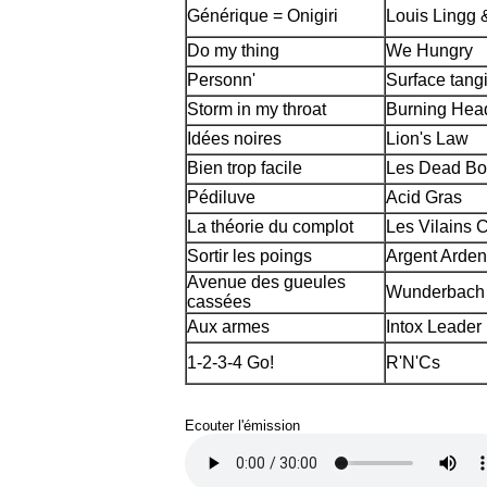
Générique = Onigiri
Louis Lingg 
Do my thing
We Hungry
Personn'
Surface tangi
Storm in my throat
Burning Hea
Idées noires
Lion's Law
Bien trop facile
Les Dead B
Pédiluve
Acid Gras
La théorie du complot
Les Vilains 
Sortir les poings
Argent Arden
Avenue des gueules
Wunderbach
cassées
Aux armes
Intox Leader
1-2-3-4 Go!
R'N'Cs
Ecouter l'émission