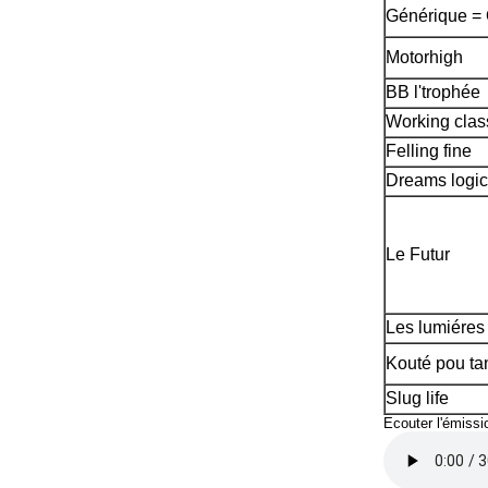
Générique = 
Motorhigh
BB l'trophée
Working clas
Felling fine
Dreams logic
Le Futur
Les lumiéres 
Kouté pou ta
Slug life
Ecouter l'émissi