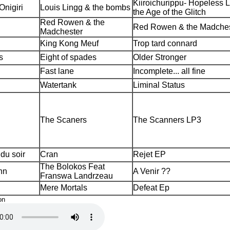
Kiiroichurippu- Hopeless L
Onigiri
Louis Lingg & the bombs
the Age of the Glitch
Red Rowen & the
Red Rowen & the Madches
Madchester
King Kong Meuf
Trop tard connard
s
Eight of spades
Older Stronger
Fast lane
Incomplete... all fine
Watertank
Liminal Status
The Scaners
The Scanners LP3
du soir
Cran
Rejet EP
The Bolokos Feat
nn
A Venir ??
Franswa Landrzeau
Mere Mortals
Defeat Ep
on