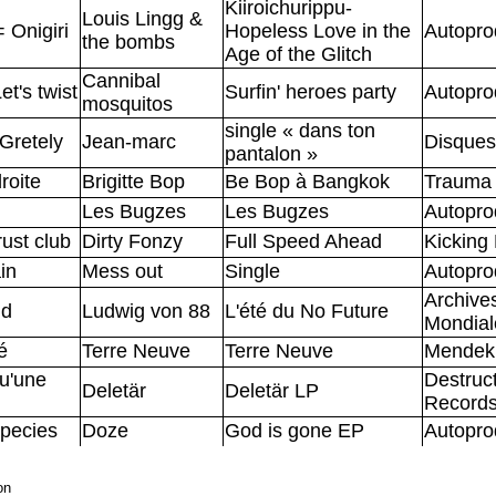
Kiiroichurippu-
Louis Lingg &
 Onigiri
Hopeless Love in the
Autopro
the bombs
Age of the Glitch
Cannibal
Let's twist
Surfin' heroes party
Autopro
mosquitos
single « dans ton
 Gretely
Jean-marc
Disques
pantalon »
roite
Brigitte Bop
Be Bop à Bangkok
Trauma 
Les Bugzes
Les Bugzes
Autopro
ust club
Dirty Fonzy
Full Speed Ahead
Kicking
in
Mess out
Single
Autopro
Archive
ud
Ludwig von 88
L'été du No Future
Mondial
é
Terre Neuve
Terre Neuve
Mendek
qu'une
Destruc
Deletär
Deletär LP
Record
species
Doze
God is gone EP
Autopro
on