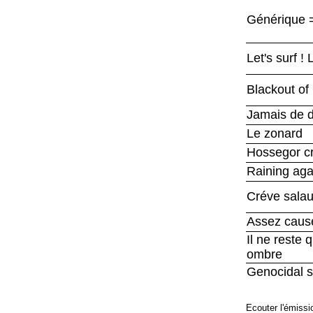
Générique =
Let's surf ! 
Blackout of
Jamais de d
Le zonard
Hossegor cr
Raining aga
Créve sala
Assez caus
Il ne reste 
ombre
Genocidal 
Ecouter l'émissi