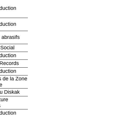
duction
duction
 abrasifs
Social
duction
 Records
duction
s de la Zone
e
u Diskak
ture
s
duction