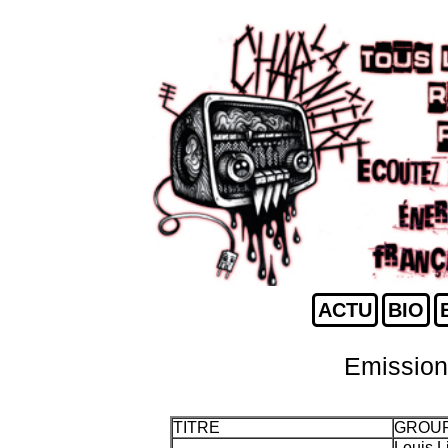
ACTU
BIO
Emission
TITRE
GROU
Louis L