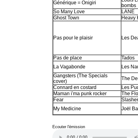
Générique = Onigiri
bombs
So Many Love
LANE
Ghost Town
Heavy 
Pas pour le plaisir
Les De
Pas de place
Tados
La Vagabonde
Les Na
Gangsters (The Specials
The De
cover)
Connard en costard
Les Pu
Maman i'ma punk rocker
The Flo
Fear
Slashe
My Medicine
Joël Ba
Ecouter l'émission