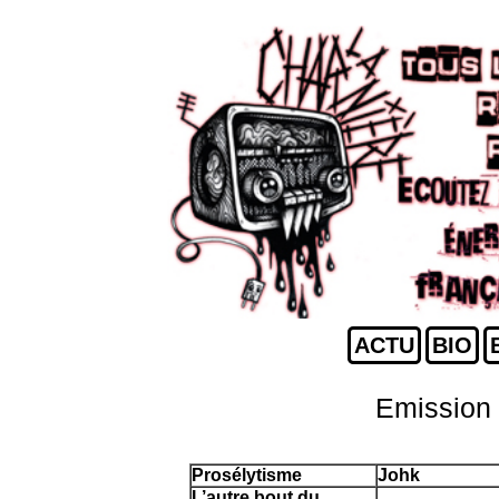
ACTU
BIO
Emission 
Prosélytisme
Johk
L’autre bout du