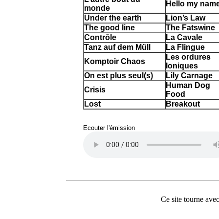
Hello my name
monde
Under the earth
Lion’s Law
The good line
The Fatswine
Contrôle
La Cavale
Tanz auf dem Müll
La Flingue
Les ordures
Komptoir Chaos
Ioniques
On est plus seul(s)
Lily Carnage
Human Dog
Crisis
Food
Lost
Breakout
Ecouter l'émission
Ce site tourne ave